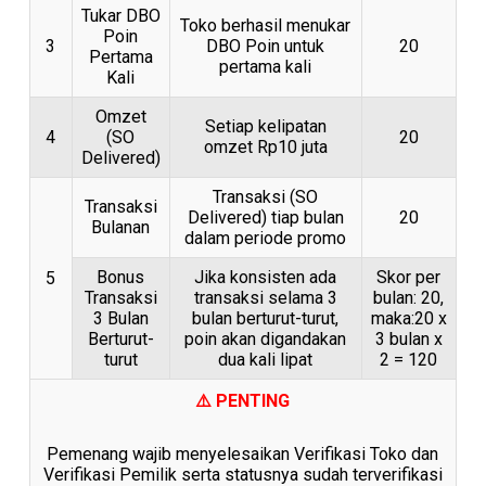
Tukar DBO
Toko berhasil menukar
Poin
3
DBO Poin untuk
20
Pertama
pertama kali
Kali
Omzet
Setiap kelipatan
4
(SO
20
omzet Rp10 juta
Delivered)
Transaksi (SO
Transaksi
Delivered) tiap bulan
20
Bulanan
dalam periode promo
Bonus
Jika konsisten ada
Skor per
5
Transaksi
transaksi selama 3
bulan: 20,
3 Bulan
bulan berturut-turut,
maka:20 x
Berturut-
poin akan digandakan
3 bulan x
turut
dua kali lipat
2 = 120
⚠️ PENTING
Pemenang wajib menyelesaikan Verifikasi Toko dan
Verifikasi Pemilik serta statusnya sudah terverifikasi