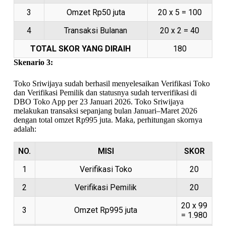
3
Omzet Rp50 juta
20 x 5 = 100
4
Transaksi Bulanan
20 x 2 = 40
TOTAL SKOR YANG DIRAIH
180
Skenario 3:
Toko Sriwijaya sudah berhasil menyelesaikan Verifikasi Toko
dan Verifikasi Pemilik dan statusnya sudah terverifikasi di
DBO Toko App per 23 Januari 2026. Toko Sriwijaya
melakukan transaksi sepanjang bulan Januari–Maret 2026
dengan total omzet Rp995 juta. Maka, perhitungan skornya
adalah:
NO.
MISI
SKOR
1
Verifikasi Toko
20
2
Verifikasi Pemilik
20
20 x 99
3
Omzet Rp995 juta
= 1.980